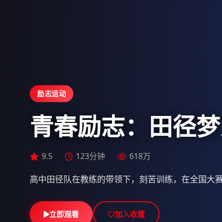
励志运动
青春励志：田径梦
9.4
121分钟
597万
9.5
9.6
123分钟
112分钟
618万
800万
高中田径队在教练的带领下，刻苦训练，在全国大
立即观看
立即观看
立即观看
加入收藏
加入收藏
加入收藏