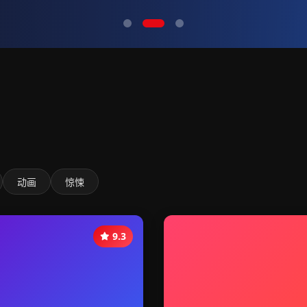
动画
惊悚
9.3